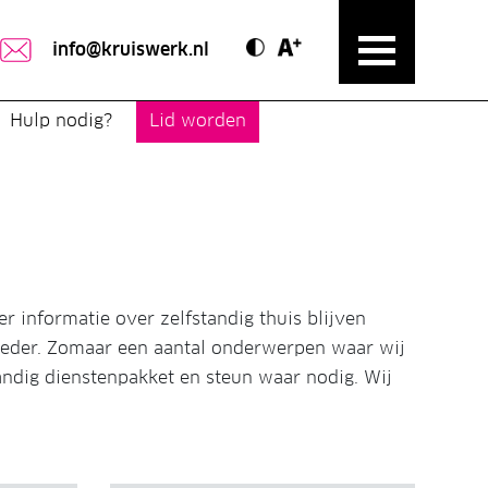
Contrast modus
Text vergroten
info@kruiswerk.nl
Hulp nodig?
Lid worden
er informatie over zelfstandig thuis blijven
moeder. Zomaar een aantal onderwerpen waar wij
andig dienstenpakket en steun waar nodig. Wij