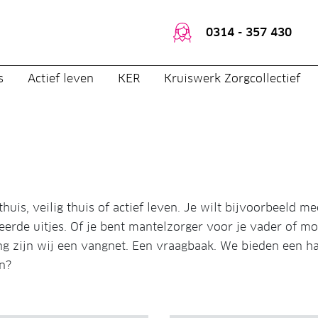
0314 - 357 430
s
Actief leven
KER
Kruiswerk Zorgcollectief
uis, veilig thuis of actief leven. Je wilt bijvoorbeeld me
erde uitjes. Of je bent mantelzorger voor je vader of 
ng zijn wij een vangnet. Een vraagbaak. We bieden een h
n?