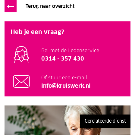
Terug naar overzicht
Heb je een vraag?
Bel met de Ledenservice
0314 - 357 430
Of stuur een e-mail
info@kruiswerk.nl
Gerelateerde dienst