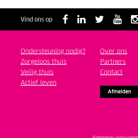
Volg ons op F
Volg ons o
Volg o
Vol
Vind ons op
Ondersteuning nodig?
Over ons
Zorgeloos thuis
Partners
Veilig thuis
Contact
Actief leven
Afmelden
Algemene voorwaard