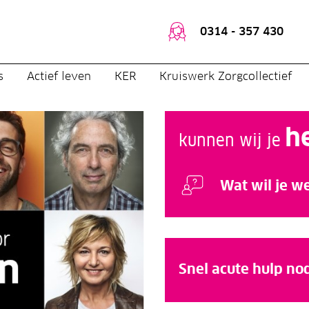
0314 - 357 430
s
Actief leven
KER
Kruiswerk Zorgcollectief
iedereen
h
kunnen wij je
Wat wil je w
Snel acute hulp no