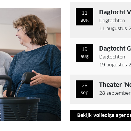
Dagtocht 
11
aug
Dagtochten
11 augustus 
Dagtocht G
19
aug
Dagtochten
19 augustus 
Theater 'No
28
sep
28 september
Bekijk volledige agend