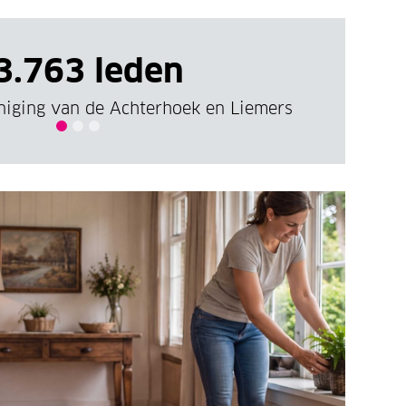
,21 per maand
odig hebt, staan wij voor je klaar