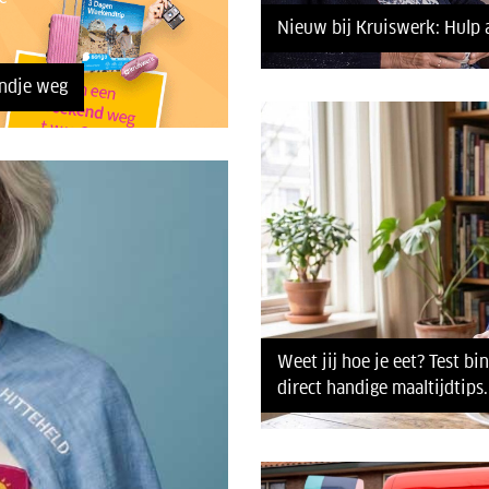
Nieuw bij Kruiswerk: Hulp 
endje weg
Weet jij hoe je eet? Test b
direct handige maaltijdtips.