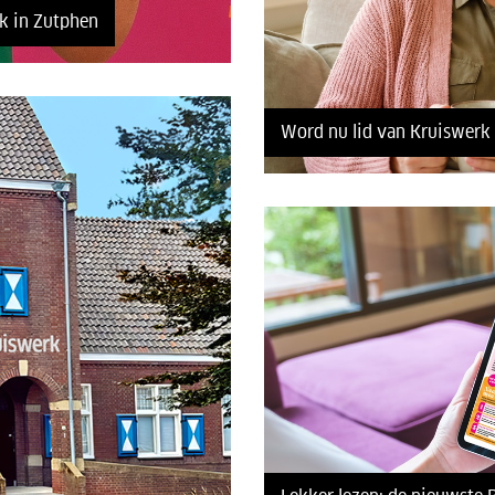
k in Zutphen
Word nu lid van Kruiswerk