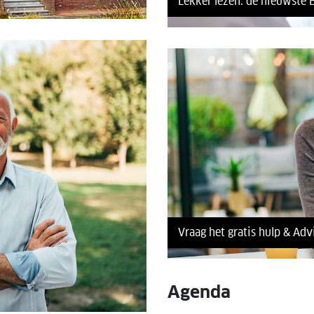
Lekker lezen: de nieuwste 
Vraag het gratis hulp & Adv
Agenda