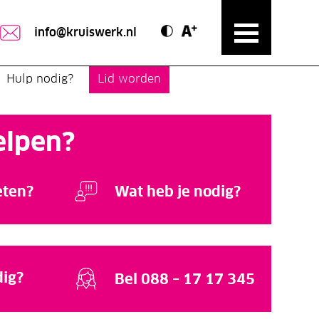
Contrast modus
Text vergroten
info@kruiswerk.nl
Hulp nodig?
Lid worden
elpen?
eten?
Wat heb je nodig?
dig?
Bel 088 – 17 17 345