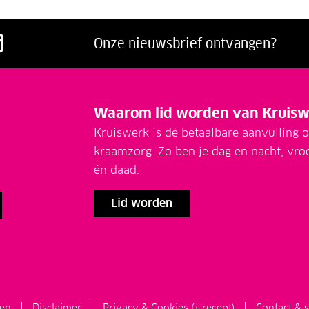
acebook
p LinkedIn
ns op Twitter
g ons op Youtube
Volg ons op Instagram
Onze nieuwsbrief ontvangen?
Waarom lid worden van Kruisw
Kruiswerk is dé betaalbare aanvulling o
kraamzorg. Zo ben je dag en nacht, vro
én daad.
Lid worden
en
Disclaimer
Privacy & Cookies (+ recept)
Contact & s