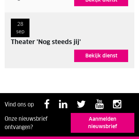
28
sep
Theater 'Nog steeds jij'
Bekijk dienst
Volg ons op Faceb
Volg ons op Li
Volg ons o
Volg o
Vol
Vind ons op
Onze nieuwsbrief
Aanmelden
nieuwsbrief
ontvangen?