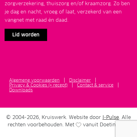
zorgverzekering, thuiszorg en/of kraamzorg. Zo ben
je dag en nacht, vroeg of laat, verzekerd van een
vangnet met raad én daad.
Lid worden
Algemene voorwaarden
Disclaimer
Privacy & Cookies (+ recept)
Contact & service
Downloads
© 2004-2026, Kruiswerk. Website door
I-Pulse
. Alle
rechten voorbehouden. Met
vanuit Doetinchem.