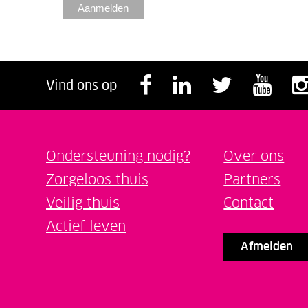
Volg ons op F
Volg ons o
Volg o
Vol
Vind ons op
Ondersteuning nodig?
Over ons
Zorgeloos thuis
Partners
Veilig thuis
Contact
Actief leven
Afmelden