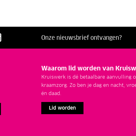
acebook
p LinkedIn
ns op Twitter
g ons op Youtube
Volg ons op Instagram
Onze nieuwsbrief ontvangen?
Waarom lid worden van Kruisw
Kruiswerk is dé betaalbare aanvulling o
kraamzorg. Zo ben je dag en nacht, vro
én daad.
Lid worden