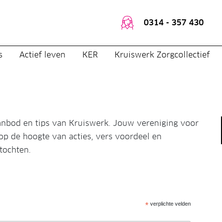
0314 - 357 430
s
Actief leven
KER
Kruiswerk Zorgcollectief
anbod en tips van Kruiswerk. Jouw vereniging voor
 op de hoogte van acties, vers voordeel en
gtochten.
*
verplichte velden