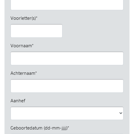
Voorletter(s)*
Voornaam*
Achternaam*
Aanhef
Geboortedatum (dd-mm-jjjj)*