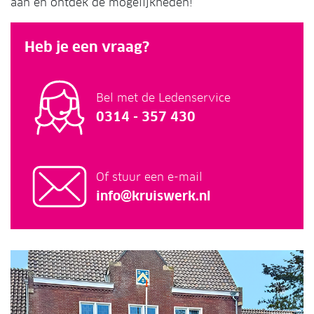
aan en ontdek de mogelijkheden!
Heb je een vraag?
Bel met de Ledenservice
0314 - 357 430
Of stuur een e-mail
info@kruiswerk.nl