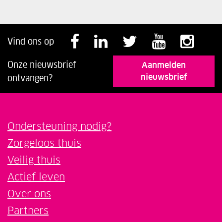
Volg ons op Faceb
Volg ons op Li
Volg ons o
Volg o
Vol
Vind ons op
Onze nieuwsbrief
Aanmelden
nieuwsbrief
ontvangen?
Ondersteuning nodig?
Zorgeloos thuis
Veilig thuis
Actief leven
Over ons
Partners