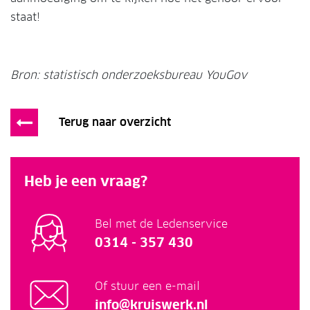
staat!
Bron: statistisch onderzoeksbureau YouGov
Terug naar overzicht
Heb je een vraag?
Bel met de Ledenservice
0314 - 357 430
Of stuur een e-mail
info@kruiswerk.nl