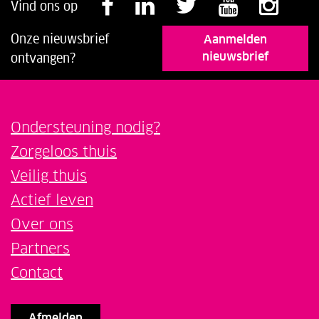
Volg ons op Faceb
Volg ons op Li
Volg ons o
Volg o
Vol
Vind ons op
Onze nieuwsbrief
Aanmelden
nieuwsbrief
ontvangen?
Ondersteuning nodig?
Zorgeloos thuis
Veilig thuis
Actief leven
Over ons
Partners
Contact
Afmelden