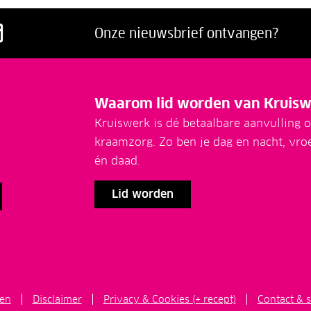
acebook
p LinkedIn
ns op Twitter
g ons op Youtube
Volg ons op Instagram
Onze nieuwsbrief ontvangen?
Waarom lid worden van Kruisw
Kruiswerk is dé betaalbare aanvulling o
kraamzorg. Zo ben je dag en nacht, vro
én daad.
Lid worden
en
Disclaimer
Privacy & Cookies (+ recept)
Contact & s