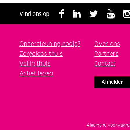
Volg ons op F
Volg ons o
Volg o
Vol
Vind ons op
Ondersteuning nodig?
Over ons
Zorgeloos thuis
Partners
Veilig thuis
Contact
Actief leven
Afmelden
Algemene voorwaard