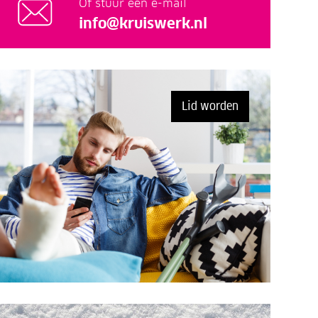
Of stuur een e-mail
info@kruiswerk.nl
Lid worden