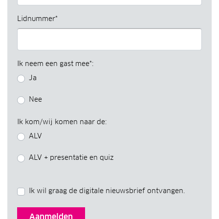
Lidnummer*
Ik neem een gast mee*:
Ja
Nee
Ik kom/wij komen naar de:
ALV
ALV + presentatie en quiz
Ik wil graag de digitale nieuwsbrief ontvangen.
Dit is een tekstveld om aan te tonen dat je geen robot bent. 
Aanmelden