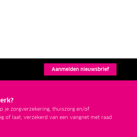
Aanmelden nieuwsbrief
erk?
p je zorgverzekering, thuiszorg en/of
eg of laat, verzekerd van een vangnet met raad