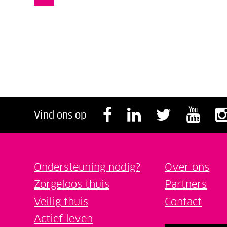
Volg ons op F
Volg ons o
Volg o
Vol
Vind ons op
Ondersteuning nodig?
Over ons
Zorgeloos thuis
Partners
Veilig thuis
Contact
Actief leven