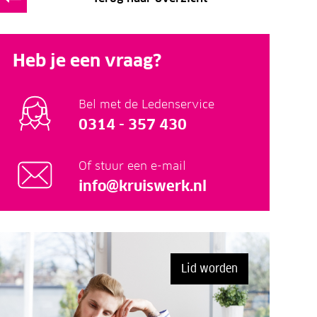
Heb je een vraag?
Bel met de Ledenservice
0314 - 357 430
Of stuur een e-mail
info@kruiswerk.nl
Lid worden