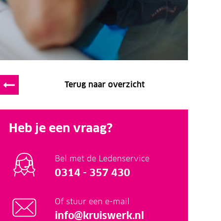
Terug naar overzicht
Heb je een vraag?
Bel met de Ledenservice
0314 - 357 430
Of stuur een e-mail
info@kruiswerk.nl