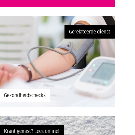
Gerelateerde dienst
Gezondheidschecks
Krant gemist? Lees online!