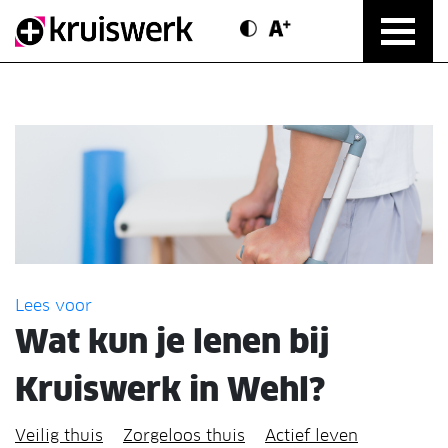
Contrast modus
Text vergroten
Direct door naar content
Lees voor
Wat kun je lenen bij
Kruiswerk in Wehl?
Veilig thuis
Zorgeloos thuis
Actief leven