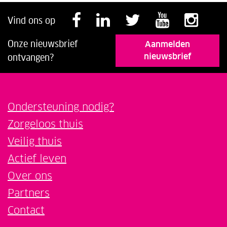
Volg ons op Faceb
Volg ons op Li
Volg ons o
Volg o
Vol
Vind ons op
Onze nieuwsbrief
Aanmelden
nieuwsbrief
ontvangen?
Ondersteuning nodig?
Zorgeloos thuis
Veilig thuis
Actief leven
Over ons
Partners
Contact