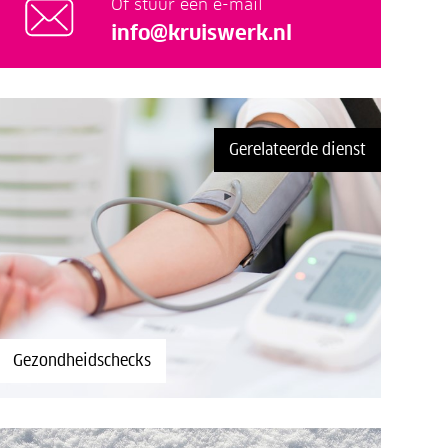
Of stuur een e-mail
info@kruiswerk.nl
Gerelateerde dienst
Gezondheidschecks