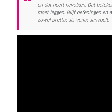
en dat heeft gevolgen. Dat beteken
moet leggen. Blijf oefeningen en 
zowel prettig als veilig aanvoelt. 