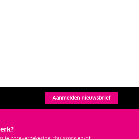
Aanmelden nieuwsbrief
erk?
p je zorgverzekering, thuiszorg en/of