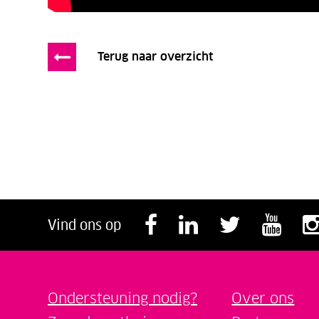
Terug naar overzicht
Volg ons op F
Volg ons o
Volg o
Vol
Vind ons op
Ondersteuning nodig?
Over ons