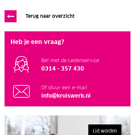
Terug naar overzicht
Heb je een vraag?
Bel met de Ledenservice
0314 - 357 430
Of stuur een e-mail
info@kruiswerk.nl
Lid worden