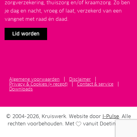
zorgverzekering, thuiszorg en/of kraamzorg. Zo ben
je dag en nacht, vroeg of laat, verzekerd van een
vangnet met raad én daad.
Lid worden
Algemene voorwaarden
Disclaimer
Privacy & Cookies (+ recept)
Contact & service
Downloads
© 2004-2026, Kruiswerk. Website door
I-Pulse
. Alle
rechten voorbehouden. Met
vanuit Doetinchem.