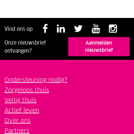
Volg ons op Faceb
Volg ons op Li
Volg ons o
Volg o
Vol
Vind ons op
Onze nieuwsbrief
Aanmelden
nieuwsbrief
ontvangen?
Ondersteuning nodig?
Zorgeloos thuis
Veilig thuis
Actief leven
Over ons
Partners