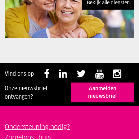
Bekijk alle diensten
Volg ons op Faceb
Volg ons op Li
Volg ons o
Volg o
Vol
Vind ons op
Onze nieuwsbrief
Aanmelden
nieuwsbrief
ontvangen?
Ondersteuning nodig?
Zorgeloos thuis