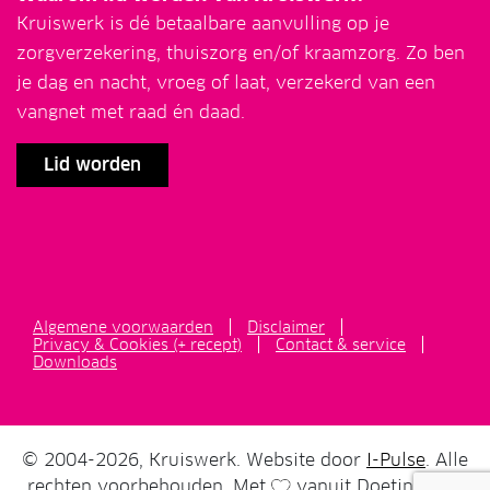
Kruiswerk is dé betaalbare aanvulling op je
zorgverzekering, thuiszorg en/of kraamzorg. Zo ben
je dag en nacht, vroeg of laat, verzekerd van een
vangnet met raad én daad.
Lid worden
Algemene voorwaarden
Disclaimer
Privacy & Cookies (+ recept)
Contact & service
Downloads
© 2004-2026, Kruiswerk. Website door
I-Pulse
. Alle
rechten voorbehouden. Met
vanuit Doetinchem.