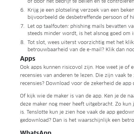
of door het bedrijf te bellen en te controleren
Krijg je een plotseling verzoek van een bek
bijvoorbeeld de desbetreffende persoon of hij/
Let op taalfouten: phishing mails bevatten v
steeds minder wordt, is het alsnog goed om i
Tot slot, wees uiterst voorzichtig met het kl
betrouwbaarheid van de e-mail? Klik dan noo
Apps
Ook apps kunnen risicovol zijn. Hoe weet je of
recensies van anderen te lezen. Die zijn vaak te 
recensies? Download voor de zekerheid de app d
Of kijk wie de maker is van de app. Ken je de n
deze maker nog meer heeft uitgebracht. Zo kun je
is. Tenslotte kun je zien hoe vaak de app gedow
gedownload? Dan is het waarschijnlijk een betr
WhatsApp