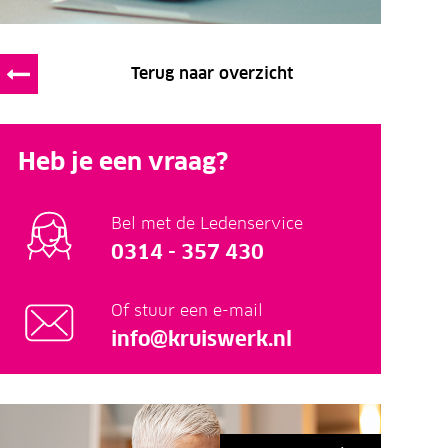
Terug naar overzicht
Heb je een vraag?
Bel met de Ledenservice
0314 - 357 430
Of stuur een e-mail
info@kruiswerk.nl