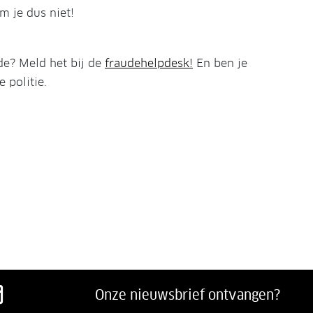
m je dus niet!
de? Meld het bij de
fraudehelpdesk!
En ben je
 politie.
acebook
p LinkedIn
ns op Twitter
g ons op Youtube
Volg ons op Instagram
Onze nieuwsbrief ontvangen?