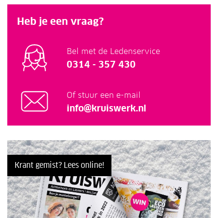
Heb je een vraag?
Bel met de Ledenservice
0314 - 357 430
Of stuur een e-mail
info@kruiswerk.nl
Krant gemist? Lees online!