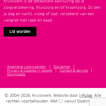
Kruiswerk is dé betaalbare aanvulling op je
zorgverzekering, thuiszorg en/of kraamzorg. Zo ben
je dag en nacht, vroeg of laat, verzekerd van een
vangnet met raad én daad.
Lid worden
Algemene voorwaarden
Disclaimer
Privacy & Cookies (+ recept)
Contact & service
Downloads
© 2004-2026, Kruiswerk. Website door
I-Pulse
. Alle
rechten voorbehouden. Met
vanuit Doetinchem.