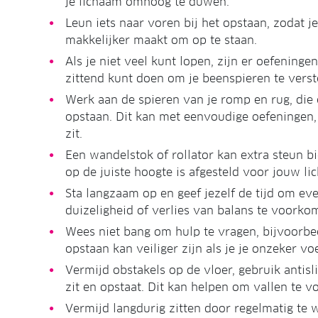
je lichaam omhoog te duwen.
Leun iets naar voren bij het opstaan, zodat j
makkelijker maakt om op te staan.
Als je niet veel kunt lopen, zijn er oefening
zittend kunt doen om je beenspieren te verst
Werk aan de spieren van je romp en rug, die e
opstaan. Dit kan met eenvoudige oefeningen, 
zit.
Een wandelstok of rollator kan extra steun b
op de juiste hoogte is afgesteld voor jouw li
Sta langzaam op en geef jezelf de tijd om e
duizeligheid of verlies van balans te voorko
Wees niet bang om hulp te vragen, bijvoorbee
opstaan kan veiliger zijn als je je onzeker voe
Vermijd obstakels op de vloer, gebruik antisl
zit en opstaat. Dit kan helpen om vallen te 
Vermijd langdurig zitten door regelmatig te wi