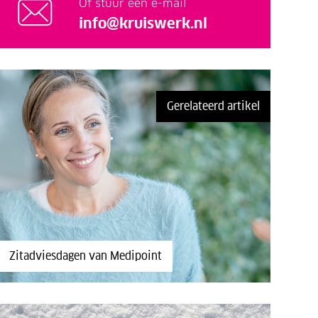
Of stuur een e-mail
info@kruiswerk.nl
Gerelateerd artikel
Zitadviesdagen van Medipoint