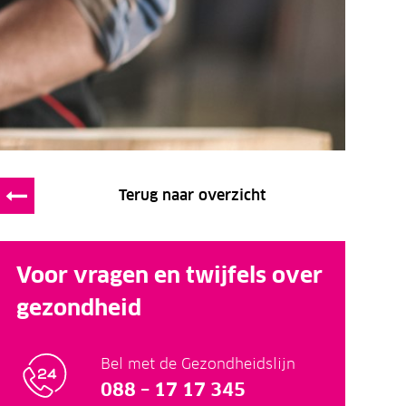
Terug naar overzicht
Voor vragen en twijfels over
gezondheid
Bel met de Gezondheidslijn
088 – 17 17 345