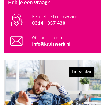
Heb je een vraag?
Bel met de Ledenservice
0314 - 357 430
Of stuur een e-mail
info@kruiswerk.nl
Lid worden