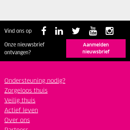
Volg ons op Faceb
Volg ons op Li
Volg ons o
Volg o
Vol
Vind ons op
Onze nieuwsbrief
Aanmelden
nieuwsbrief
ontvangen?
Ondersteuning nodig?
Zorgeloos thuis
Veilig thuis
Actief leven
Over ons
Partners