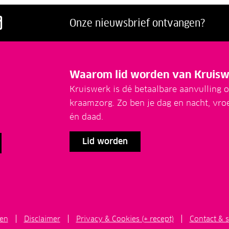
acebook
p LinkedIn
ns op Twitter
g ons op Youtube
Volg ons op Instagram
Onze nieuwsbrief ontvangen?
Waarom lid worden van Kruisw
Kruiswerk is dé betaalbare aanvulling o
kraamzorg. Zo ben je dag en nacht, vro
én daad.
Lid worden
en
Disclaimer
Privacy & Cookies (+ recept)
Contact & s