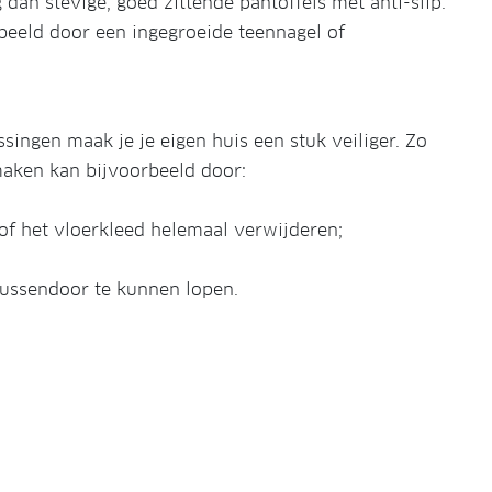
 dan stevige, goed zittende pantoffels met anti-slip.
beeld door een ingegroeide teennagel of
ssingen maak je je eigen huis een stuk veiliger. Zo
 maken kan bijvoorbeeld door:
 of het vloerkleed helemaal verwijderen;
ussendoor te kunnen lopen.