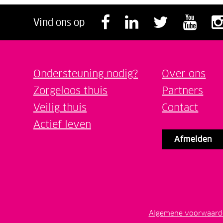
Volg ons op F
Volg ons o
Volg o
Vol
Vind ons op
Ondersteuning nodig?
Over ons
Zorgeloos thuis
Partners
Veilig thuis
Contact
Actief leven
Afmelden
Algemene voorwaard